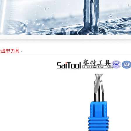
标成型刀具
-