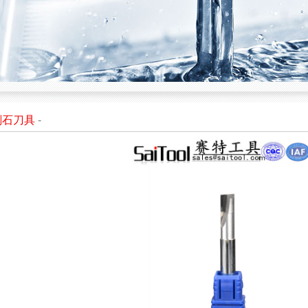
刚石刀具
-